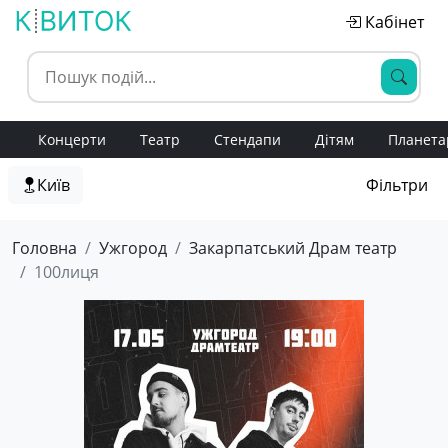
Кабінет
Концерти
Театр
Стендапи
Дітям
Планета
Київ
Фільтри
Головна
Ужгород
Закарпатський Драм театр
100лиця