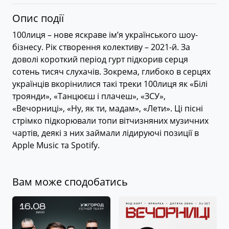
Опис події
100лиця – нове яскраве ім’я українського шоу-
бізнесу. Рік створення колективу – 2021-й. За
доволі короткий період гурт підкорив серця
сотень тисяч слухачів. Зокрема, глибоко в серцях
українців вкорінилися такі треки 100лиця як «Білі
троянди», «Танцюєш і плачеш», «ЗСУ»,
«Вечорниці», «Ну, як ти, мадам», «Лети». Ці пісні
стрімко підкорювали топи вітчизняних музичних
чартів, деякі з них займали лідируючі позиції в
Apple Music та Spotify.
Вам може сподобатись