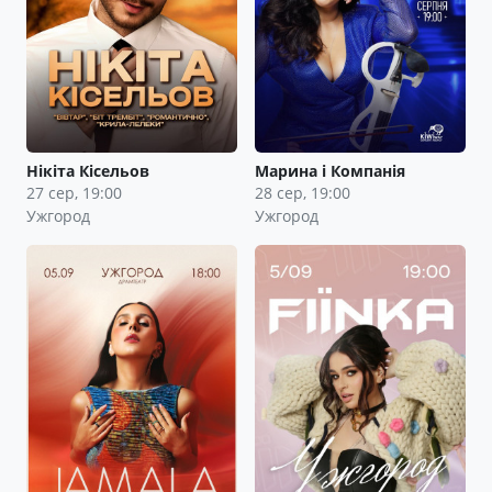
Нікіта Кісельов
Марина і Компанія
27 сер, 19:00
28 сер, 19:00
Ужгород
Ужгород