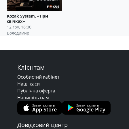
Kozak System. «При
свічках»
12 гру, 18:00
Володимир
Клієнтам
Особистий кабінет
Наші каси
Публічна оферта
Напишіть нам
Завантажити в
Завантажити в
App Store
Google Play
Довідковий центр