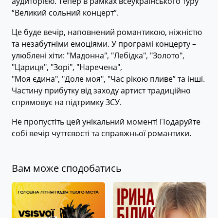
аудиторією. Тепер в рамках всеукраїнського туру
“Великий сольний концерт”.
Це буде вечір, наповнений романтикою, ніжністю
та незабутніми емоціями. У програмі концерту –
улюблені хіти: "Мадонна", "Лебідка", "Золото",
"Цариця", "Зорі", "Наречена",
"Моя єдина", "Доле моя", "Час рікою пливе” та інші.
Частину прибутку від заходу артист традиційно
спрямовує на підтримку ЗСУ.
Не пропустіть цей унікальний момент! Подаруйте
собі вечір чуттєвості та справжньої романтики.
Вам може сподобатись