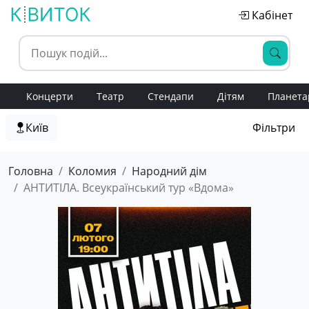
Кабінет
Концерти
Театр
Стендапи
Дітям
Планета
Київ
Фільтри
Головна
Коломия
Народний дім
АНТИТІЛА. Всеукраїнський тур «Вдома»