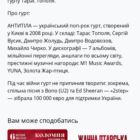
гурту Тарас Тополя.
Про гурт:
АНТИТІЛА — український поп-рок гурт, створений
у Києві в 2008 році. У складі: Тарас Тополя, Сергій
Вусик, Дмитро Жолудь, Дмитро Водовозов,
Михайло Чирко. У дискографії — 7 альбомів,
мільйонні перегляди, аншлаги по всьому світу,
престижні музичні нагороди: M1 Music Awards,
YUNA, Золота Жар-птиця.
Під час війни гурт не припинив творити: зокрема,
спільна пісня з Bono (U2) та Ed Sheeran — «2step»
— зібрала 100 000 євро для підтримки України.
Вам може сподобатись