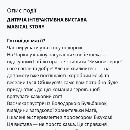
Опис події
ДИТЯЧА ІНТЕРАКТИВНА ВИСТАВА
MAGICAL STORY
Готові до магії?
Час вирушати у казкову подорож!
На Чарівну країну насувається небезпека —
підступний Гоблін прагне знищити "Зимове серце"
і все світле та добре! Але не хвилюйтесь — на
допомогу вже поспішають хоробрий Ельф та
веселий Гуся-Обнімуся! І саме вам потрібно буде
приєднатись до цієї команди героїв, щоб
врятувати казковий світ!
Вас чекає зустріч із Володаркою Бульбашок,
відвідини загадкової Хранительки Магії,
і шалені експерименти з професором Вжухом!
Ця вистава — не просто казка. Це справжня