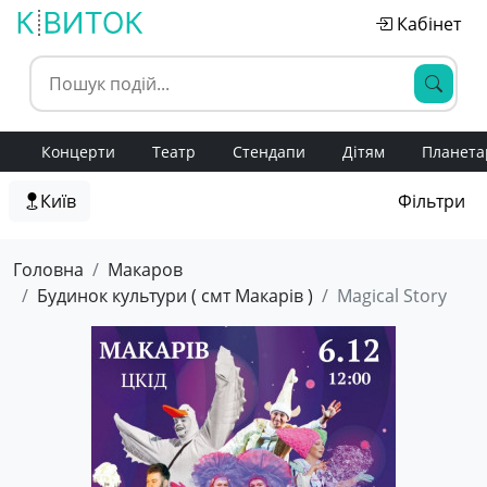
Кабінет
Концерти
Театр
Стендапи
Дітям
Планета
Київ
Фільтри
Головна
Макаров
Будинок культури ( смт Макарів )
Magical Story