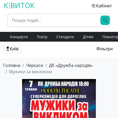
Кабінет
Концерти
Театр
Стендапи
Дітям
Планета
Київ
Фільтри
Головна
Черкаси
ДК «Дружба народів»
Мужики за викликом