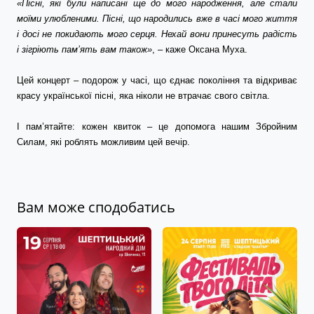
«Пісні, які були написані ще до мого народження, але стали 
моїми улюбленими. Пісні, що народились вже в часі мого життя 
і досі не покидають мого серця. Нехай вони принесуть радість 
і зігріють пам’ять вам також»
, – каже Оксана Муха.
Цей концерт – подорож у часі, що єднає покоління та відкриває 
красу української пісні, яка ніколи не втрачає свого світла.
І пам’ятайте: кожен квиток – це допомога нашим Збройним 
Силам, які роблять можливим цей вечір.
Вам може сподобатись