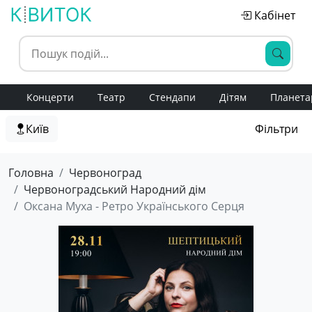
Кабінет
Концерти
Театр
Стендапи
Дітям
Планета
Київ
Фільтри
Головна
Червоноград
Червоноградський Народний дім
Оксана Муха - Ретро Українського Серця