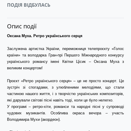
ПОДІЯ ВІДБУЛАСЬ
Опис події
Оксана Муха. Ретро українського серця
Заслужена артистка України, переможниця телепроєкту «Голос 
країни» та володарка Гран-прі Першого Міжнародного конкурсу 
українського романсу імені Квітки Цісик – Оксана Муха з 
великим концертом!
Проєкт «Ретро українського серця» – це не просто концерт. Це 
зустріч зі спогадами, з улюбленими мелодіями, що стали 
частиною нашого життя, і з творчістю українських композиторів, 
які дарували світові пісні навіть тоді, коли це було нелегко.
У програмі – ретро-хіти, романси та народні пісні у супроводі 
чудових музикантів. Особлива окраса вечора – участь 
Володимира Мухи (акордеон).