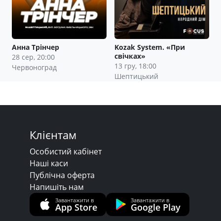
Анна Трінчер
Kozak System. «При
свічках»
28 сер, 20:00
13 гру, 18:00
Червоноград
Шептицький
Клієнтам
Особистий кабінет
Наші каси
Публічна оферта
Напишіть нам
Завантажити в
Завантажити в
App Store
Google Play