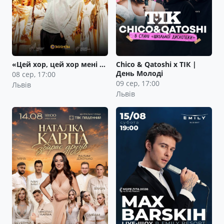
«Цей хор, цей хор мені …
Сhico & Qatoshi x ТІК |
День Молоді
08 сер, 17:00
09 сер, 17:00
Львів
Львів