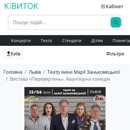
Кабінет
Концерти
Театр
Стендапи
Дітям
Планета
Київ
Фільтри
Головна
Львів
Театр імені Марії Заньковецької
Вистава «Перевертень». Авантюрна комедія