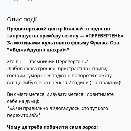
Опис події
Продюсерський центр Колізей з гордістю
запрошує на прем’єру сезону — «ПЕРЕВЕРТЕНЬ»
За мотивами культового фільму Френка Оза
*«Відчайдушні шахраї»*
Хто він — таємничий Перевертень?
Любов і жага грошей, пристрасті та інтриги,
гострий гумор і несподівані повороти сюжету —
все це вибухне на сцені за 2 години (з антрактом)!
Ви сміятиметеся, дивуватиметеся і ловитимете
себе на думці:
*«А чи правильно я здогадуюсь, хто тут кого
перехитрив?»*
Чому це треба побачити саме зараз: