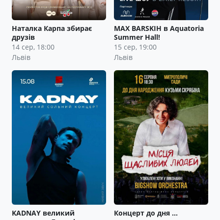
Наталка Карпа збирає
MAX BARSKIH в Aquatoria
друзів
Summer Hall!
14 сер, 18:00
15 сер, 19:00
Львів
Львів
KADNAY великий
Концерт до дня …