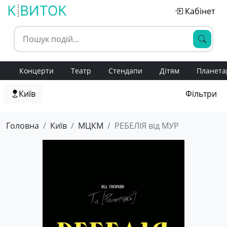
Кабінет
Концерти
Театр
Стендапи
Дітям
Планета
Київ
Фільтри
Головна
Київ
МЦКМ
РЕБЕЛІЯ від МУР