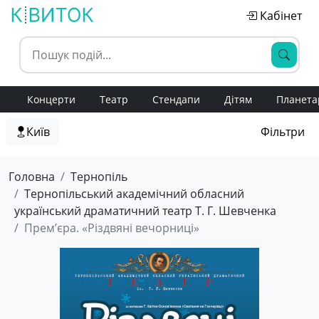
Кабінет
Концерти
Театр
Стендапи
Дітям
Планета
Київ
Фільтри
Головна
Тернопіль
Тернопільський академічний обласний
український драматичний театр Т. Г. Шевченка
Прем’єра. «Різдвяні вечорниці»