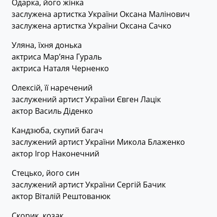
Одарка, його жінка
заслужена артистка України Оксана Малінович
заслужена артистка України Оксана Сачко
Уляна, їхня донька
актриса Мар’яна Гураль
актриса Наталя Черненко
Олексій, її наречений
заслужений артист України Євген Лацік
актор Василь Діденко
Кандзюба, скупий багач
заслужений артист України Микола Блаженко
актор Ігор Наконечний
Стецько, його син
заслужений артист України Сергій Бачик
актор Віталій Рештованюк
Скорик, козак