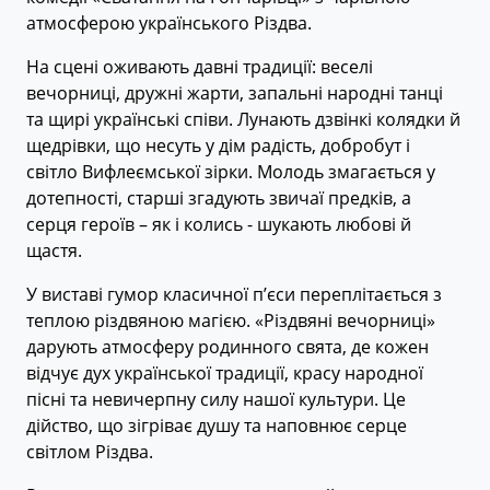
атмосферою українського Різдва.
На сцені оживають давні традиції: веселі
вечорниці, дружні жарти, запальні народні танці
та щирі українські співи. Лунають дзвінкі колядки й
щедрівки, що несуть у дім радість, добробут і
світло Вифлеємської зірки. Молодь змагається у
дотепності, старші згадують звичаї предків, а
серця героїв – як і колись - шукають любові й
щастя.
У виставі гумор класичної п’єси переплітається з
теплою різдвяною магією. «Різдвяні вечорниці»
дарують атмосферу родинного свята, де кожен
відчує дух української традиції, красу народної
пісні та невичерпну силу нашої культури. Це
дійство, що зігріває душу та наповнює серце
світлом Різдва.