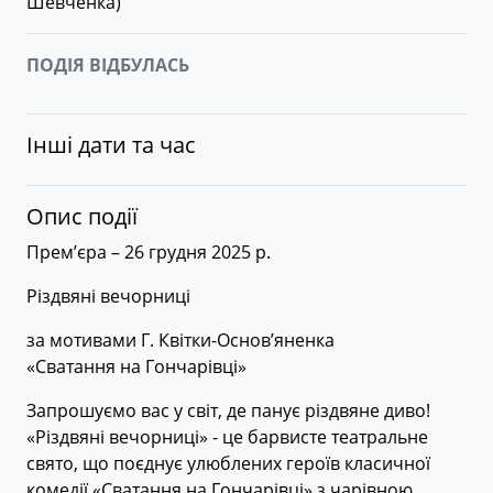
Шевченка
)
ПОДІЯ ВІДБУЛАСЬ
Інші дати та час
Опис події
Прем’єра – 26 грудня 2025 р.
Різдвяні вечорниці
за мотивами Г. Квітки-Основ’яненка
«Сватання на Гончарівці»
Запрошуємо вас у світ, де панує різдвяне диво!
«Різдвяні вечорниці» - це барвисте театральне
свято, що поєднує улюблених героїв класичної
комедії «Сватання на Гончарівці» з чарівною