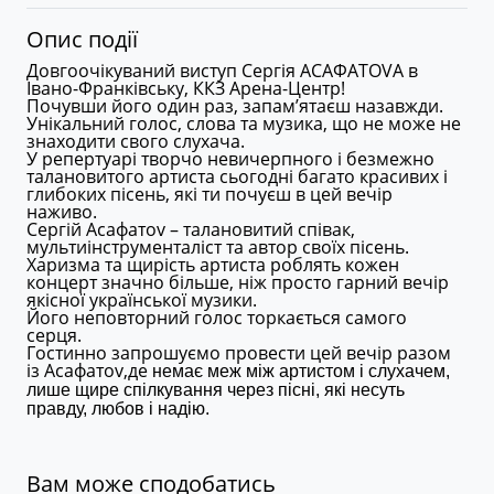
Опис події
Довгоочікуваний виступ Сергія АСАФАТОVА
в
Івано-Франківську, ККЗ Арена-Центр
!
Почувши його один раз, запам’ятаєш назавжди.
Унікальний голос, слова та музика, що не може не
знаходити свого слухача.
У репертуарі творчо невичерпного і безмежно
талановитого артиста сьогодні багато красивих і
глибоких піс
ень,
які ти почуєш в цей вечір
наживо.
Сергій
Асафато
v
– талановитий співак,
мультиінструменталіст та автор своїх пісень.
Харизма та щирість артиста роблять кожен
концерт значно більше, ніж просто гарний вечір
якісної української музики.
Його неповторний голос торкається самого
серця.
Гостинно з
апрошуємо провести цей вечір разом
із Асафато
v
,
д
е
немає меж між артистом і слухачем,
лише щире спілкування через пісні, які несуть
правду, любов і надію.
Вам може сподобатись