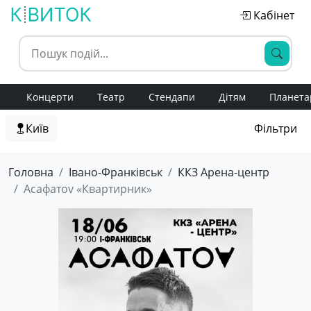
Кабінет
Концерти
Театр
Стендапи
Дітям
Планета
Київ
Фільтри
Головна
Івано-Франківськ
ККЗ Арена-центр
Асафатоv «Квартирник»