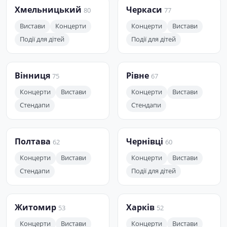
Хмельницький
Черкаси
80
77
Вистави
Концерти
Концерти
Вистави
Події для дітей
Події для дітей
Вінниця
Рівне
75
67
Концерти
Вистави
Концерти
Вистави
Стендапи
Стендапи
Полтава
Чернівці
62
60
Концерти
Вистави
Концерти
Вистави
Стендапи
Події для дітей
Житомир
Харків
53
52
Концерти
Вистави
Концерти
Вистави