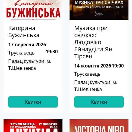
Катерина
Музика при
Бужинська
свічках:
Людовіко
17 вересня 2026
Ейнауді та Ян
19:30
Трускавець
Тірсен
Палац культури ім.
14 жовнтя 2026
19:00
Т.Шевченка
Трускавець
Палац культури ім.
Т.Шевченка
Квитки
Квитки