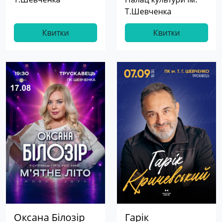
Т.Шевченка
Квитки
Квитки
Оксана Білозір
Гарік