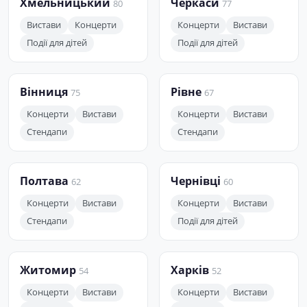
Хмельницький
Черкаси
80
77
Вистави
Концерти
Концерти
Вистави
Події для дітей
Події для дітей
Вінниця
Рівне
75
67
Концерти
Вистави
Концерти
Вистави
Стендапи
Стендапи
Полтава
Чернівці
62
60
Концерти
Вистави
Концерти
Вистави
Стендапи
Події для дітей
Житомир
Харків
54
52
Концерти
Вистави
Концерти
Вистави