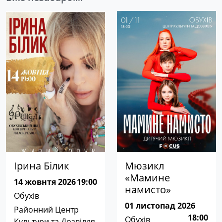
Ірина Білик
Мюзикл
«Мамине
14 жовнтя 2026
19:00
намисто»
Обухів
01 листопад 2026
Районний Центр
18:00
Обухів
Культури та Дозвілля