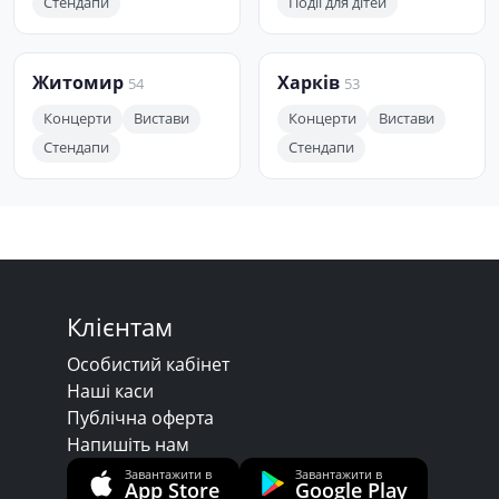
Стендапи
Події для дітей
Житомир
Харків
54
53
Концерти
Вистави
Концерти
Вистави
Стендапи
Стендапи
Клієнтам
Особистий кабінет
Наші каси
Публічна оферта
Напишіть нам
Завантажити в
Завантажити в
App Store
Google Play