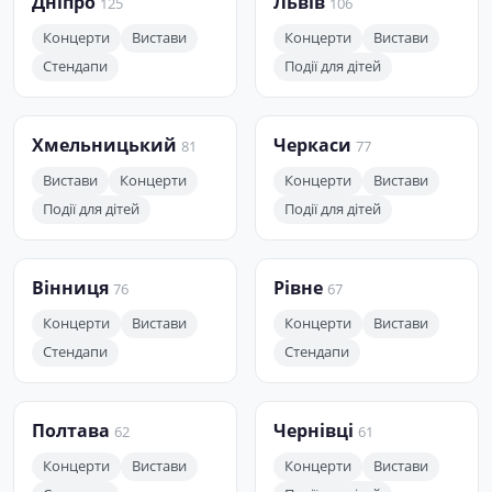
Дніпро
Львів
125
106
Концерти
Вистави
Концерти
Вистави
Стендапи
Події для дітей
Хмельницький
Черкаси
81
77
Вистави
Концерти
Концерти
Вистави
Події для дітей
Події для дітей
Вінниця
Рівне
76
67
Концерти
Вистави
Концерти
Вистави
Стендапи
Стендапи
Полтава
Чернівці
62
61
Концерти
Вистави
Концерти
Вистави