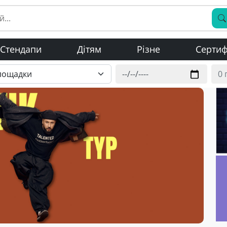
Стендапи
Дітям
Різне
Сертиф