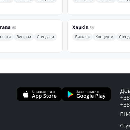
тава
Харків
60
56
церти
Вистави
Стендапи
Вистави
Концерти
Стенд
Дов
Завантажити в
Завантажити в
App Store
Google Play
+38
+38
ПН-П
Слу