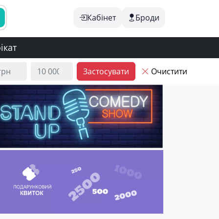
Кабінет
Броди
ікат
Застосувати
Очистити