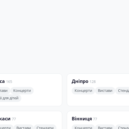
са
Дніпро
165
128
тави
Концерти
Концерти
Вистави
Стенд
ї для дітей
каси
Вінниця
77
77
церти
Вистави
Стендапи
Концерти
Вистави
Стенд