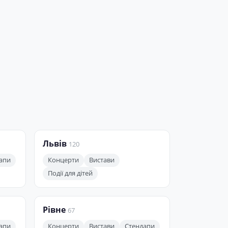
Львів
120
апи
Концерти
Вистави
Події для дітей
Рівне
67
апи
Концерти
Вистави
Стендапи