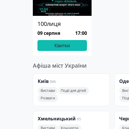
100лиця
09 серпня
17:00
Квитки
Афіша міст України
Київ
Оде
886
Вистави
Події для дітей
Вис
Розваги
Поді
Хмельницький
Чер
85
Вистави
Концерти
Кон