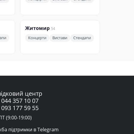
Житомир
54
апи
Концерти
Вистави
Стендапи
ідковий центр
 044 357 10 07
 093 177 59 55
Т (9:00-19:00)
жба підтримки в Telegram