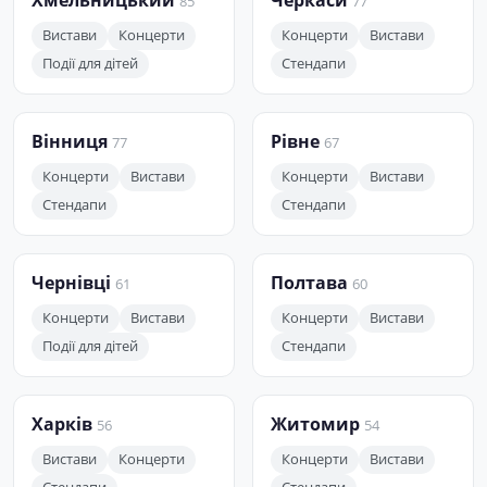
Хмельницький
Черкаси
85
77
Вистави
Концерти
Концерти
Вистави
Події для дітей
Стендапи
Вінниця
Рівне
77
67
Концерти
Вистави
Концерти
Вистави
Стендапи
Стендапи
Чернівці
Полтава
61
60
Концерти
Вистави
Концерти
Вистави
Події для дітей
Стендапи
Харків
Житомир
56
54
Вистави
Концерти
Концерти
Вистави