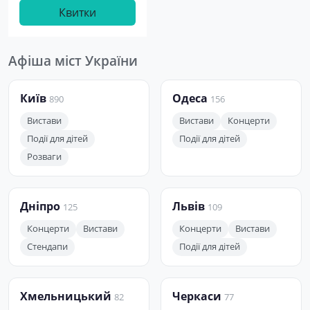
Квитки
Афіша міст України
Київ
Одеса
890
156
Вистави
Вистави
Концерти
Події для дітей
Події для дітей
Розваги
Дніпро
Львів
125
109
Концерти
Вистави
Концерти
Вистави
Стендапи
Події для дітей
Хмельницький
Черкаси
82
77