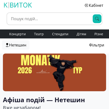
Кабінет
Концерти
Театр
Стендапи
Дітям
Різне
Нетешин
Фільтри
Афіша подій — Нетешин
Вже незабаром!