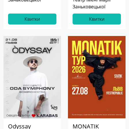
Заньковецької
Квитки
Квитки
Odyssay
MONATIK