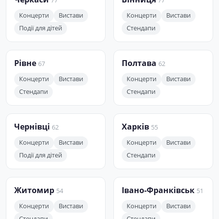
77
77
Концерти
Вистави
Концерти
Вистави
Події для дітей
Стендапи
Рівне
Полтава
67
62
Концерти
Вистави
Концерти
Вистави
Стендапи
Стендапи
Чернівці
Харків
62
55
Концерти
Вистави
Концерти
Вистави
Події для дітей
Стендапи
Житомир
Івано-Франківськ
54
51
Концерти
Вистави
Концерти
Вистави
Стендапи
Стендапи