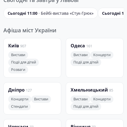
Сьогодні 11:00
· Бейбі-вистава «Стук-Грюк»
Сьогодні 12
Афіша міст України
Київ
Одеса
907
161
Вистави
Вистави
Концерти
Події для дітей
Події для дітей
Розваги
Дніпро
Хмельницький
127
85
Концерти
Вистави
Вистави
Концерти
Стендапи
Події для дітей
Черкаси
Вінниця