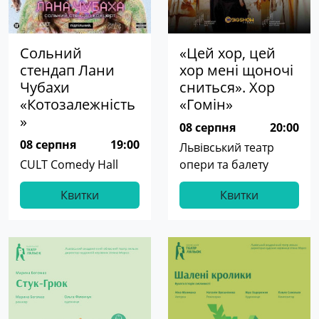
Сольний
«Цей хор, цей
стендап Лани
хор мені щоночі
Чубахи
сниться». Хор
«Котозалежність
«Гомін»
»
08 серпня
20:00
08 серпня
19:00
Львівський театр
CULT Comedy Hall
опери та балету
Квитки
Квитки