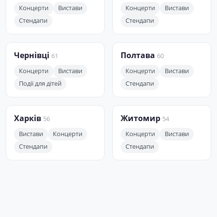
Концерти
Вистави
Концерти
Вистави
Стендапи
Стендапи
Чернівці
Полтава
61
60
Концерти
Вистави
Концерти
Вистави
Події для дітей
Стендапи
Харків
Житомир
56
54
Вистави
Концерти
Концерти
Вистави
Стендапи
Стендапи