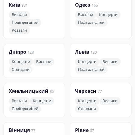
Київ
Одеса
931
165
Вистави
Вистави
Концерти
Події для дітей
Події для дітей
Розваги
Дніпро
Львів
128
120
Концерти
Вистави
Концерти
Вистави
Стендапи
Події для дітей
Хмельницький
Черкаси
85
77
Вистави
Концерти
Концерти
Вистави
Події для дітей
Стендапи
Вінниця
Рівне
77
67