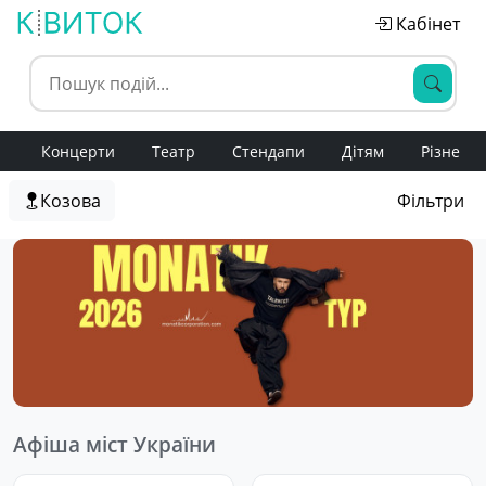
Кабінет
Концерти
Театр
Стендапи
Дітям
Різне
Козова
Фільтри
Афіша міст України