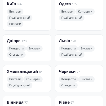
Київ
Одеса
886
165
Вистави
Вистави
Концерти
Події для дітей
Події для дітей
Розваги
Дніпро
Львів
128
120
Концерти
Вистави
Концерти
Вистави
Стендапи
Події для дітей
Хмельницький
Черкаси
85
77
Вистави
Концерти
Концерти
Вистави
Події для дітей
Стендапи
Вінниця
Рівне
77
67