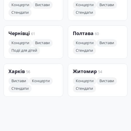
Концерти
Вистави
Концерти
Вистави
Стендапи
Стендапи
Чернівці
Полтава
61
60
Концерти
Вистави
Концерти
Вистави
Події для дітей
Стендапи
Харків
Житомир
56
54
Вистави
Концерти
Концерти
Вистави
Стендапи
Стендапи