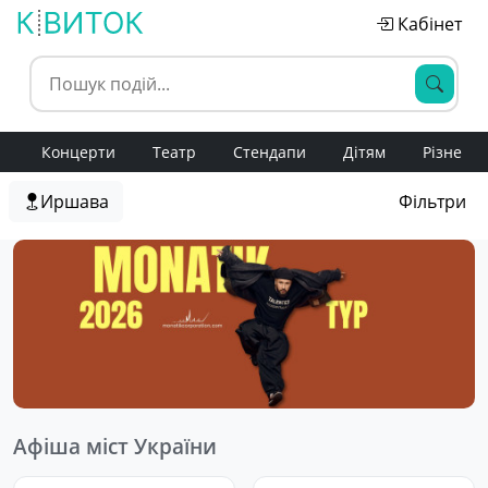
Кабінет
Концерти
Театр
Стендапи
Дітям
Різне
Иршава
Фільтри
Афіша міст України