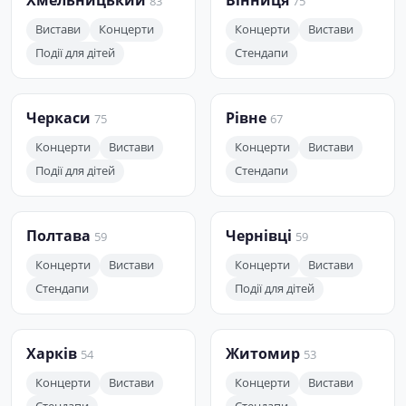
Хмельницький
Вінниця
83
75
Вистави
Концерти
Концерти
Вистави
Події для дітей
Стендапи
Черкаси
Рівне
75
67
Концерти
Вистави
Концерти
Вистави
Події для дітей
Стендапи
Полтава
Чернівці
59
59
Концерти
Вистави
Концерти
Вистави
Стендапи
Події для дітей
Харків
Житомир
54
53
Концерти
Вистави
Концерти
Вистави