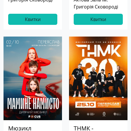
Григорія Сковороді
Квитки
Квитки
Мюзикл
ТНМК -