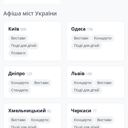
Афіша міст України
Київ
Одеса
890
156
Вистави
Вистави
Концерти
Події для дітей
Події для дітей
Розваги
Дніпро
Львів
125
109
Концерти
Вистави
Концерти
Вистави
Стендапи
Події для дітей
Хмельницький
Черкаси
82
77
Вистави
Концерти
Концерти
Вистави
Події для дітей
Події для дітей