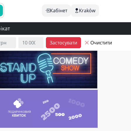
Кабінет
Kraków
ікат
Застосувати
Очистити