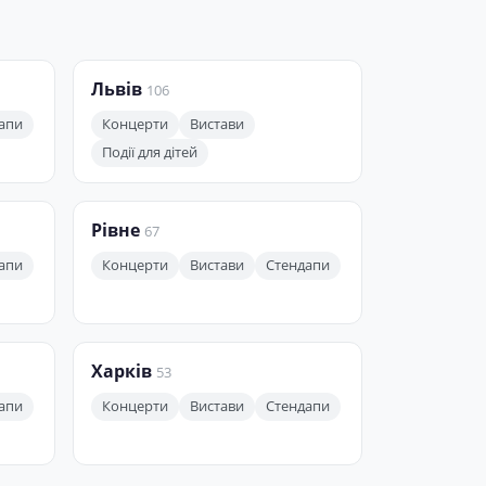
Львів
106
апи
Концерти
Вистави
Події для дітей
Рівне
67
апи
Концерти
Вистави
Стендапи
Харків
53
апи
Концерти
Вистави
Стендапи