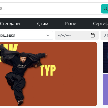
Стендапи
Дітям
Різне
Сертиф