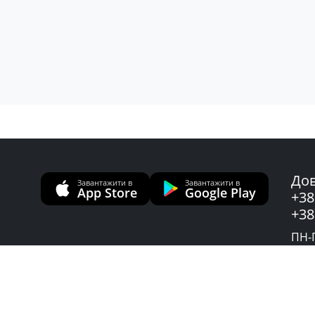
Дов
Завантажити в
Завантажити в
App Store
Google Play
+38
+38
ПН-П
Слу