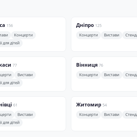
са
Дніпро
156
125
тави
Концерти
Концерти
Вистави
Стенд
ї для дітей
каси
Вінниця
77
76
церти
Вистави
Концерти
Вистави
Стенд
ї для дітей
нівці
Житомир
61
54
церти
Вистави
Концерти
Вистави
Стенд
ї для дітей