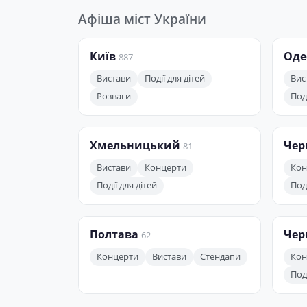
Афіша міст України
Київ
Оде
887
Вистави
Події для дітей
Вис
Розваги
Поді
Хмельницький
Чер
81
Вистави
Концерти
Кон
Події для дітей
Поді
Полтава
Чер
62
Концерти
Вистави
Стендапи
Кон
Поді