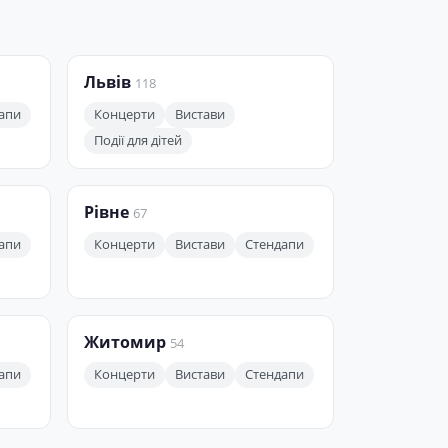
Львів
118
апи
Концерти
Вистави
Події для дітей
Рівне
67
апи
Концерти
Вистави
Стендапи
Житомир
54
апи
Концерти
Вистави
Стендапи