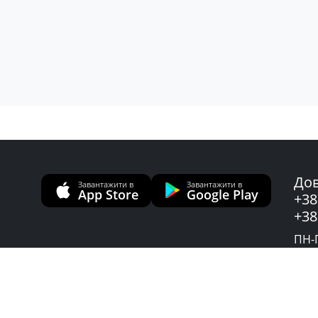
Дов
Завантажити в
Завантажити в
App Store
Google Play
+38
+38
ПН-П
Слу