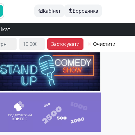
Кабінет
Бородянка
ікат
Застосувати
Очистити