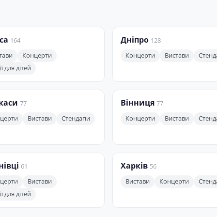
са
Дніпро
164
128
тави
Концерти
Концерти
Вистави
Стенд
ї для дітей
каси
Вінниця
77
77
церти
Вистави
Стендапи
Концерти
Вистави
Стенд
нівці
Харків
61
56
церти
Вистави
Вистави
Концерти
Стенд
ї для дітей