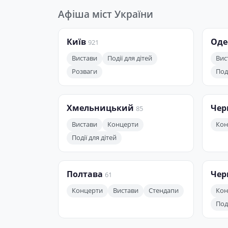
Афіша міст України
Київ
Оде
921
Вистави
Події для дітей
Вис
Розваги
Поді
Хмельницький
Чер
85
Вистави
Концерти
Кон
Події для дітей
Полтава
Чер
61
Концерти
Вистави
Стендапи
Кон
Поді