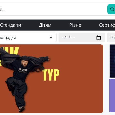
Стендапи
Дітям
Різне
Сертиф