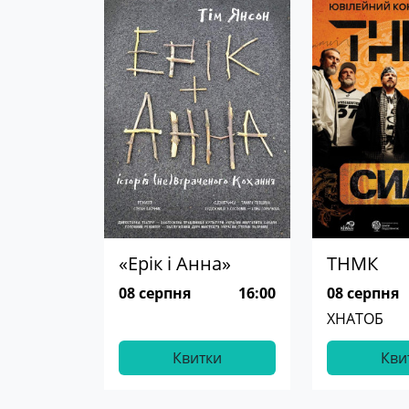
«Ерік і Анна»
ТНМК
08 серпня
16:00
08 серпня
ХНАТОБ
Квитки
Кви