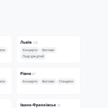
Львів
120
апи
Концерти
Вистави
Події для дітей
Рівне
67
апи
Концерти
Вистави
Стендапи
Івано-Франківськ
52