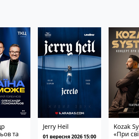
др
Jerry Heil
Kozak Sy
ьов та
«При св
01 вересня 2026
15:00