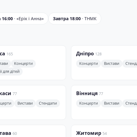
 16:00
· «Ерік і Анна»
Завтра 18:00
· ТНМК
са
Дніпро
165
128
тави
Концерти
Концерти
Вистави
Стенд
ї для дітей
каси
Вінниця
77
77
церти
Вистави
Стендапи
Концерти
Вистави
Стенд
тава
Житомир
60
54