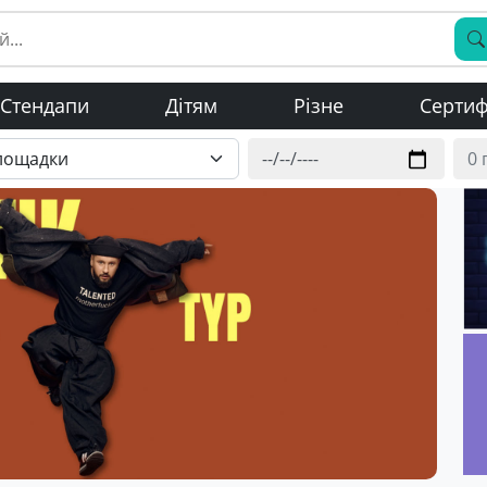
Стендапи
Дітям
Різне
Сертиф