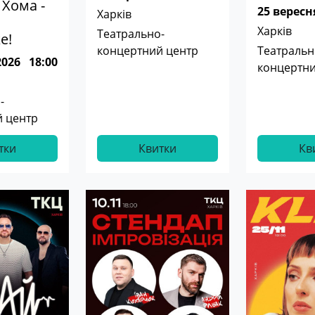
Хома -
25 вересн
Харків
Харків
Театрально-
е!
концертний центр
Театральн
2026
18:00
концертни
-
 центр
тки
Квитки
Кв