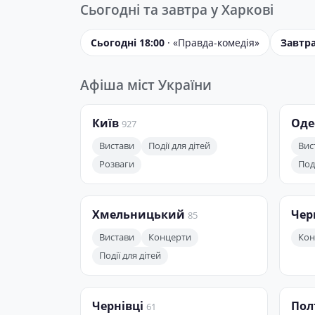
Сьогодні та завтра у Харкові
Сьогодні 18:00
· «Правда-комедія»
Завтра
Афіша міст України
Київ
Оде
927
Вистави
Події для дітей
Вис
Розваги
Поді
Хмельницький
Чер
85
Вистави
Концерти
Кон
Події для дітей
Чернівці
Пол
61