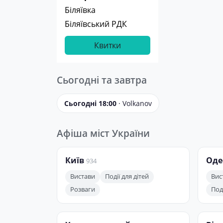
Біляївка
Біляївський РДК
Квитки
Сьогодні та завтра
Сьогодні 18:00
· Volkanov
Афіша міст України
Київ
Оде
934
Вистави
Події для дітей
Вис
Розваги
Поді