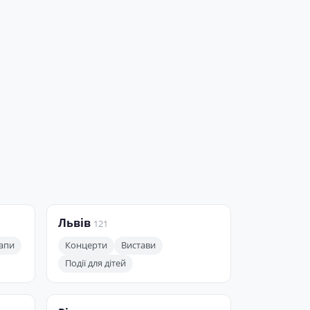
Львів
121
апи
Концерти
Вистави
Події для дітей