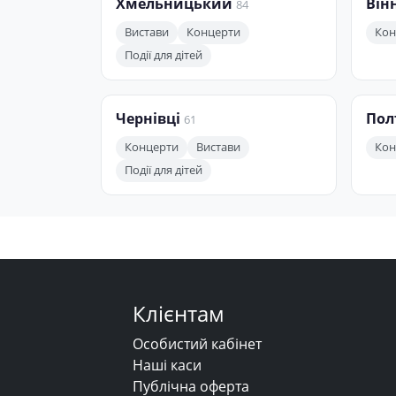
Хмельницький
Він
84
Вистави
Концерти
Кон
Події для дітей
Чернівці
Пол
61
Концерти
Вистави
Кон
Події для дітей
Клієнтам
Особистий кабінет
Наші каси
Публічна оферта