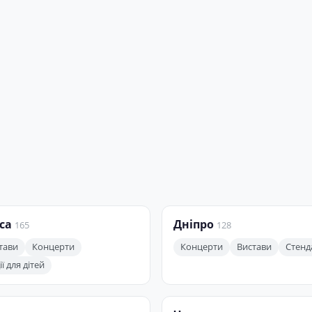
са
Дніпро
165
128
тави
Концерти
Концерти
Вистави
Стенд
ї для дітей