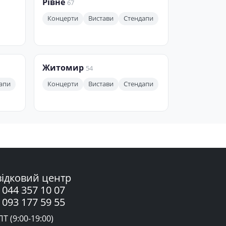
Рівне
67
Концерти
Вистави
Стендапи
Житомир
54
апи
Концерти
Вистави
Стендапи
ідковий центр
 044 357 10 07
 093 177 59 55
Т (9:00-19:00)