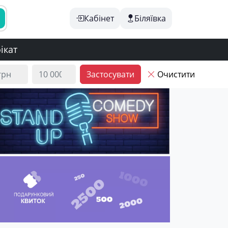
Кабінет
Біляївка
ікат
Застосувати
Очистити