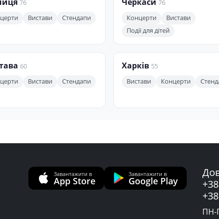
ниця
Черкаси
76
76
церти
Вистави
Стендапи
Концерти
Вистави
Події для дітей
тава
Харків
60
55
церти
Вистави
Стендапи
Вистави
Концерти
Стенд
Дов
Завантажити в
Завантажити в
App Store
Google Play
+38
+38
ПН-П