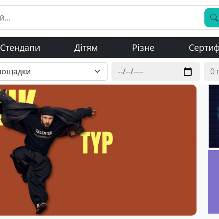
Стендапи
Дітям
Різне
Сертиф