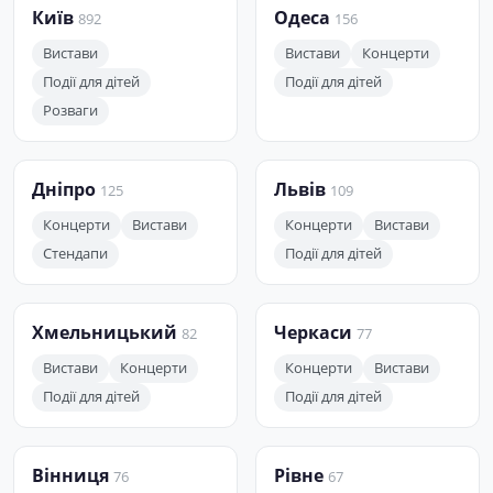
Київ
Одеса
892
156
Вистави
Вистави
Концерти
Події для дітей
Події для дітей
Розваги
Дніпро
Львів
125
109
Концерти
Вистави
Концерти
Вистави
Стендапи
Події для дітей
Хмельницький
Черкаси
82
77
Вистави
Концерти
Концерти
Вистави
Події для дітей
Події для дітей
Вінниця
Рівне
76
67