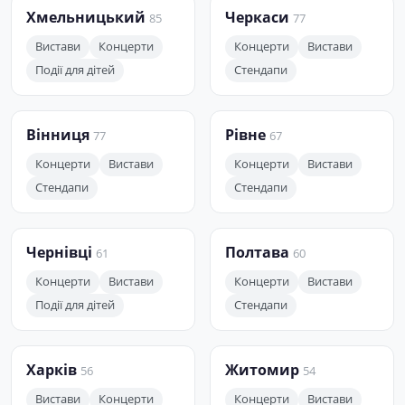
Хмельницький
Черкаси
85
77
Вистави
Концерти
Концерти
Вистави
Події для дітей
Стендапи
Вінниця
Рівне
77
67
Концерти
Вистави
Концерти
Вистави
Стендапи
Стендапи
Чернівці
Полтава
61
60
Концерти
Вистави
Концерти
Вистави
Події для дітей
Стендапи
Харків
Житомир
56
54
Вистави
Концерти
Концерти
Вистави