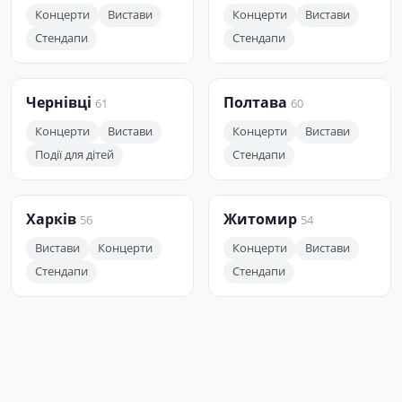
Концерти
Вистави
Концерти
Вистави
Стендапи
Стендапи
Чернівці
Полтава
61
60
Концерти
Вистави
Концерти
Вистави
Події для дітей
Стендапи
Харків
Житомир
56
54
Вистави
Концерти
Концерти
Вистави
Стендапи
Стендапи