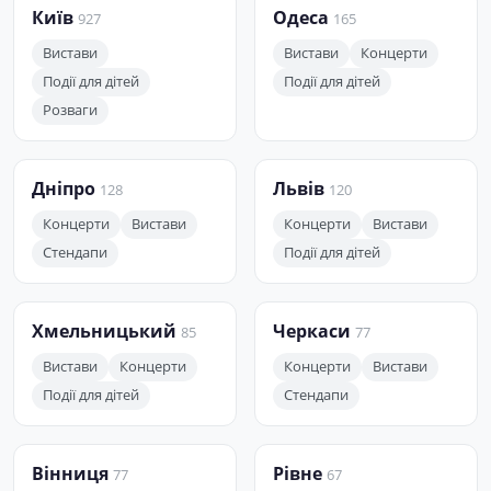
Київ
Одеса
927
165
Вистави
Вистави
Концерти
Події для дітей
Події для дітей
Розваги
Дніпро
Львів
128
120
Концерти
Вистави
Концерти
Вистави
Стендапи
Події для дітей
Хмельницький
Черкаси
85
77
Вистави
Концерти
Концерти
Вистави
Події для дітей
Стендапи
Вінниця
Рівне
77
67