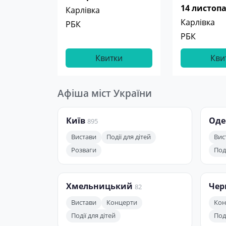
14 листопа
Карлівка
Карлівка
РБК
РБК
Квитки
Кви
Афіша міст України
Київ
Оде
895
Вистави
Події для дітей
Вис
Розваги
Поді
Хмельницький
Чер
82
Вистави
Концерти
Кон
Події для дітей
Поді