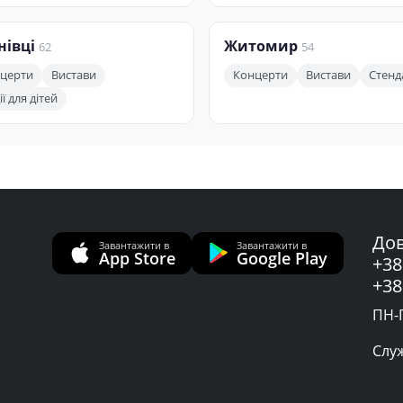
нівці
Житомир
62
54
церти
Вистави
Концерти
Вистави
Стенд
ї для дітей
Дов
Завантажити в
Завантажити в
App Store
Google Play
+38
+38
ПН-П
Слу