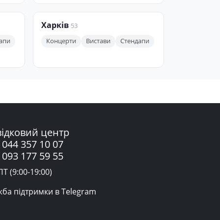
Харків
53
апи
Концерти
Вистави
Стендапи
ідковий центр
 044 357 10 07
 093 177 59 55
Т (9:00-19:00)
жба підтримки в Telegram