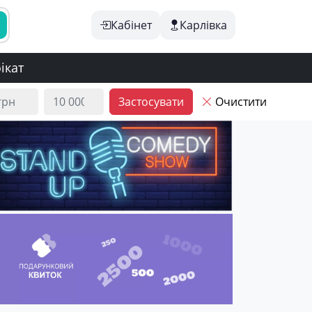
Кабінет
Карлівка
ікат
Застосувати
Очистити