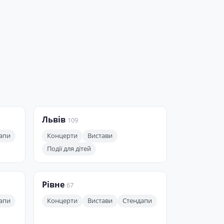
Львів
109
апи
Концерти
Вистави
Події для дітей
Рівне
67
апи
Концерти
Вистави
Стендапи