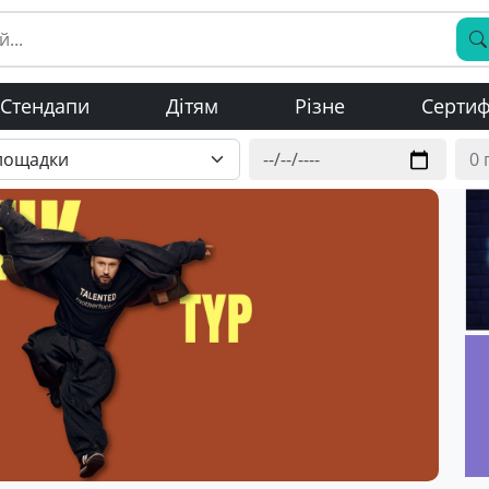
Стендапи
Дітям
Різне
Сертиф