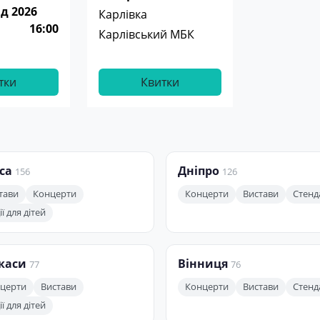
д 2026
Карлівка
16:00
Карлівський МБК
тки
Квитки
са
Дніпро
156
126
тави
Концерти
Концерти
Вистави
Стенд
ї для дітей
каси
Вінниця
77
76
церти
Вистави
Концерти
Вистави
Стенд
ї для дітей