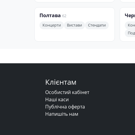
Полтава
Чер
62
Концерти
Вистави
Стендапи
Кон
Поді
Клієнтам
Особистий кабінет
Наші каси
Публічна оферта
Напишіть нам