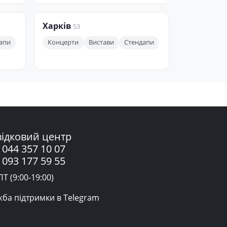
Харків
53
апи
Концерти
Вистави
Стендапи
ідковий центр
 044 357 10 07
 093 177 59 55
Т (9:00-19:00)
жба підтримки в Telegram