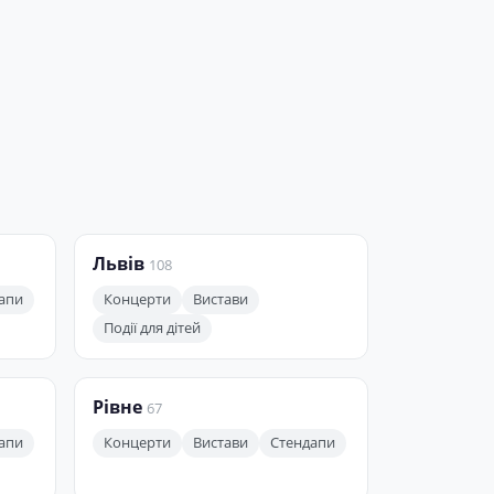
Львів
108
апи
Концерти
Вистави
Події для дітей
Рівне
67
апи
Концерти
Вистави
Стендапи