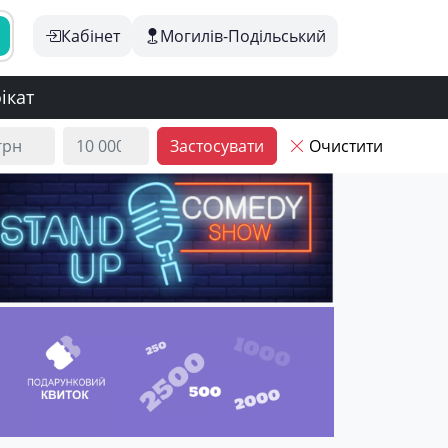
Кабінет
Могилів-Подільський
ікат
Застосувати
Очистити