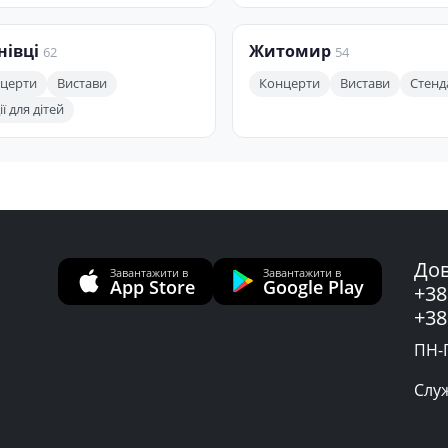
нівці
Житомир
62
54
церти
Вистави
Концерти
Вистави
Стенд
ї для дітей
Дов
Завантажити в
Завантажити в
App Store
Google Play
+38
+38
ПН-П
Слу