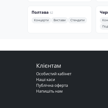
Полтава
Чер
62
Концерти
Вистави
Стендапи
Кон
Поді
Клієнтам
Особистий кабінет
Наші каси
Публічна оферта
Напишіть нам