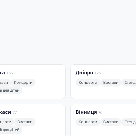
са
Дніпро
156
125
тави
Концерти
Концерти
Вистави
Стенд
ї для дітей
каси
Вінниця
77
76
церти
Вистави
Концерти
Вистави
Стенд
ї для дітей