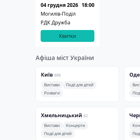
04 грудня 2026
18:00
Могилів-Поділ
РДК Дружба
Квитки
Афіша міст України
Київ
Оде
888
Вистави
Події для дітей
Вис
Розваги
Поді
Хмельницький
Чер
82
Вистави
Концерти
Кон
Події для дітей
Поді