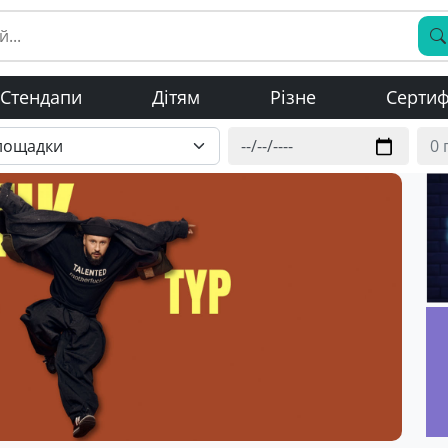
Стендапи
Дітям
Різне
Сертиф