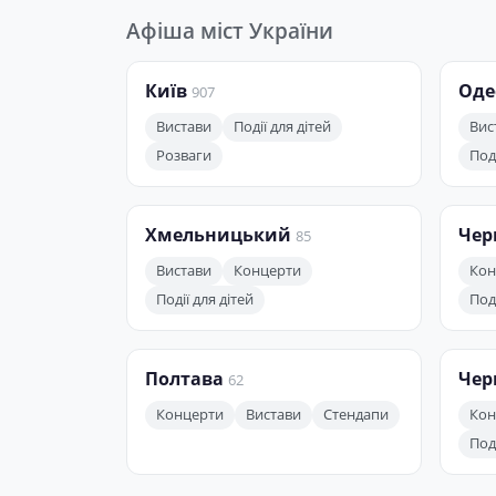
Афіша міст України
Київ
Оде
907
Вистави
Події для дітей
Вис
Розваги
Поді
Хмельницький
Чер
85
Вистави
Концерти
Кон
Події для дітей
Поді
Полтава
Чер
62
Концерти
Вистави
Стендапи
Кон
Поді