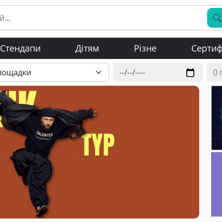
Стендапи
Дітям
Різне
Сертиф