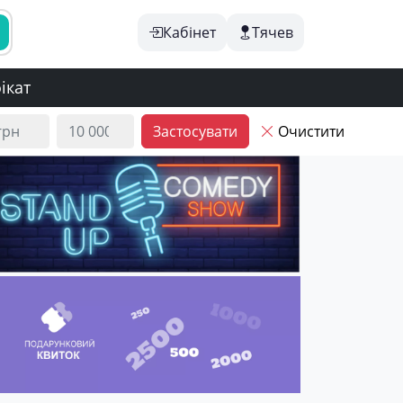
Кабінет
Тячев
ікат
Застосувати
Очистити