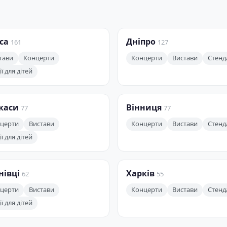
са
Дніпро
161
127
тави
Концерти
Концерти
Вистави
Стенд
ї для дітей
каси
Вінниця
77
77
церти
Вистави
Концерти
Вистави
Стенд
ї для дітей
нівці
Харків
62
55
церти
Вистави
Концерти
Вистави
Стенд
ї для дітей