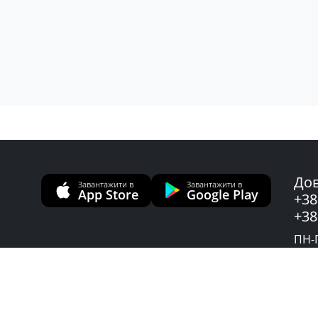
Дов
Завантажити в
Завантажити в
App Store
Google Play
+38
+38
ПН-П
Слу