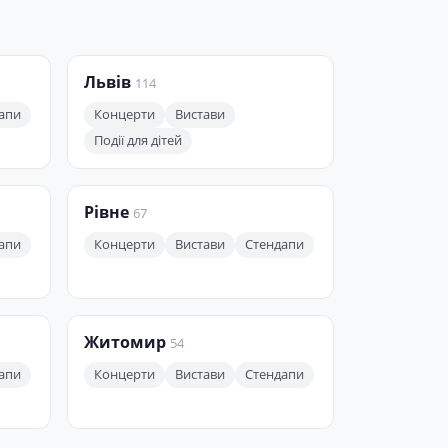
Львів
114
апи
Концерти
Вистави
Події для дітей
Рівне
67
апи
Концерти
Вистави
Стендапи
Житомир
54
апи
Концерти
Вистави
Стендапи