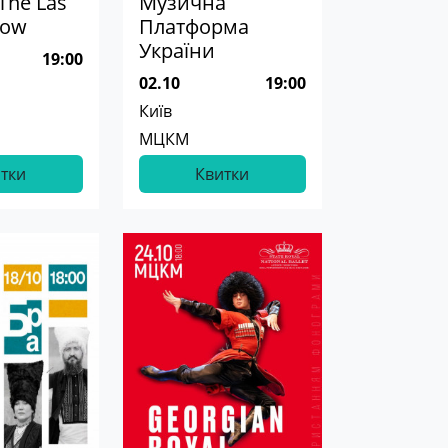
The Las
Музична
how
Платформа
України
19:00
02.10
19:00
Київ
МЦКМ
тки
Квитки