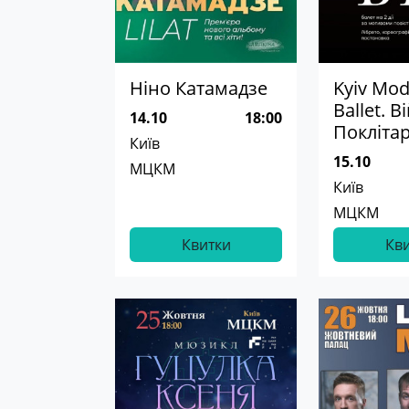
Ніно Катамадзе
Kyiv Mo
Ballet. В
14.10
18:00
Покліта
Київ
15.10
МЦКМ
Київ
МЦКМ
Квитки
Кв