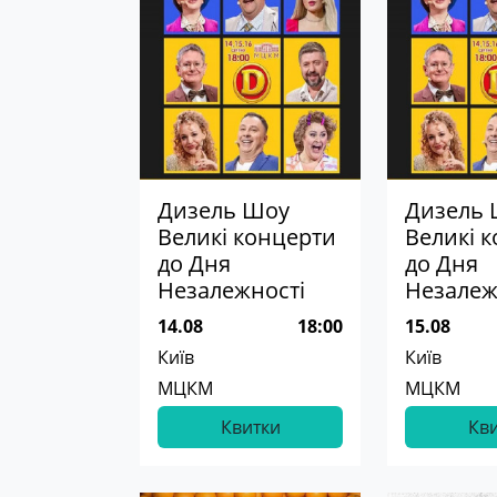
Дизель Шоу
Дизель
Великі концерти
Великі 
до Дня
до Дня
Незалежності
Незалеж
14.08
18:00
15.08
Київ
Київ
МЦКМ
МЦКМ
Квитки
Кв