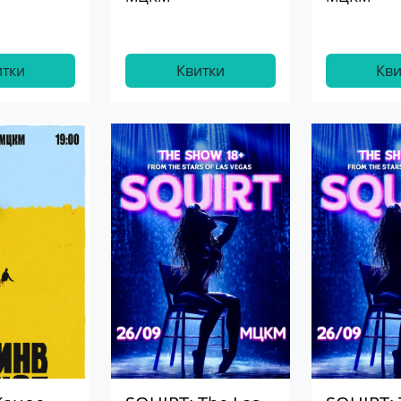
итки
Квитки
Кви