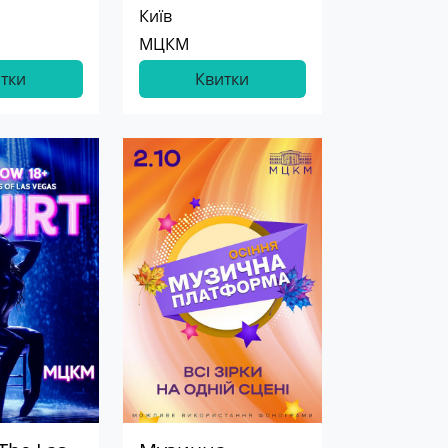
Київ
МЦКМ
тки
Квитки