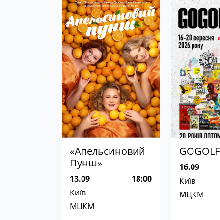
«Апельсиновий
GOGOLFE
Пунш»
16.09
13.09
18:00
Київ
Київ
МЦКМ
МЦКМ