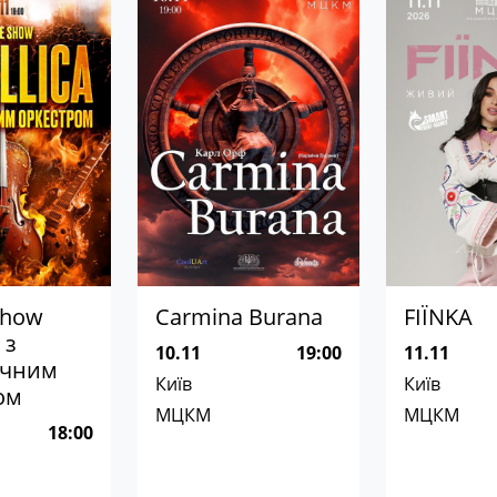
Show
Carmina Burana
FIЇNKA
 з
10.11
19:00
11.11
ічним
Київ
Київ
ом
МЦКМ
МЦКМ
18:00