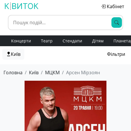
Кабінет
Концерти
Театр
Стендапи
Дітям
Планета
Київ
Фільтри
Головна
Київ
МЦКМ
Арсен Мірзоян