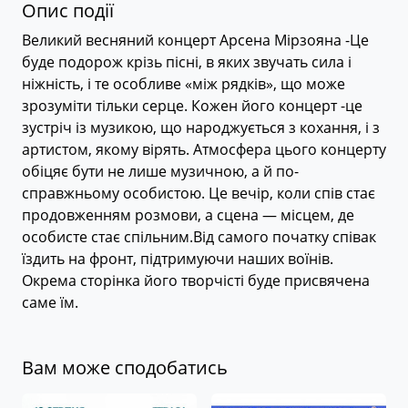
Опис події
Великий весняний концерт Арсена Мірзояна -Це
буде подорож крізь пісні, в яких звучать сила і
ніжність, і те особливе «між рядків», що може
зрозуміти тільки серце. Кожен його концерт -це
зустріч із музикою, що народжується з кохання, і з
артистом, якому вірять. Атмосфера цього концерту
обіцяє бути не лише музичною, а й по-
справжньому особистою. Це вечір, коли спів стає
продовженням розмови, а сцена — місцем, де
особисте стає спільним.Від самого початку співак
їздить на фронт, підтримуючи наших воїнів.
Окрема сторінка його творчісті буде присвячена
саме їм.
Вам може сподобатись