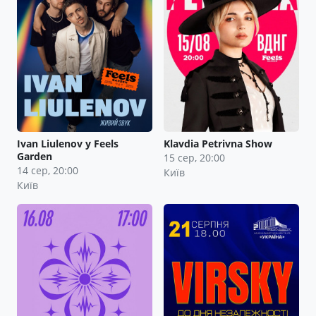
Ivan Liulenov у Feels
Klavdia Petrivna Show
Garden
15 сер, 20:00
14 сер, 20:00
Київ
Київ