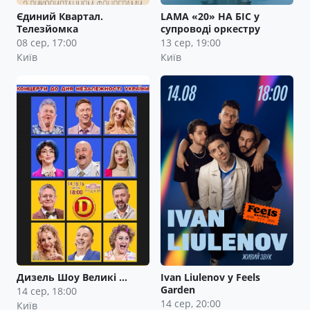
Єдиний Квартал.
LAMA «20» НА БІС у
Телезйомка
супроводі оркестру
08 сер, 17:00
13 сер, 19:00
Київ
Київ
Дизель Шоу Великі …
Ivan Liulenov у Feels
Garden
14 сер, 18:00
14 сер, 20:00
Київ