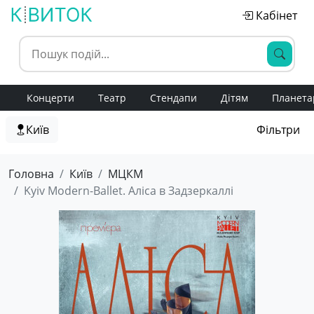
Кабінет
Концерти
Театр
Стендапи
Дітям
Планета
Київ
Фільтри
Головна
Київ
МЦКМ
Kyiv Modern-Ballet. Аліса в Задзеркаллі