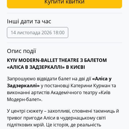
Купити квитки
Інші дати та час
14 листопада 2026 18:00
Опис події
KYIV MODERN-BALLET THEATRE З БАЛЕТОМ
«АЛІСА В ЗАДЗЕРКАЛЛІ» В КИЄВІ
Запрошуємо відвідати балет на дві дії
«Аліса у
Задзеркаллі»
у постановці Катерини Курман та
виконанні артистів Академічного театру «Київ
Модерн-балет».
У центрі сюжету – захопливі, сповнені таємниць й
тривог пригоди Аліси в чудернацькому світі
підліткових мрій. Це історія, де реальність