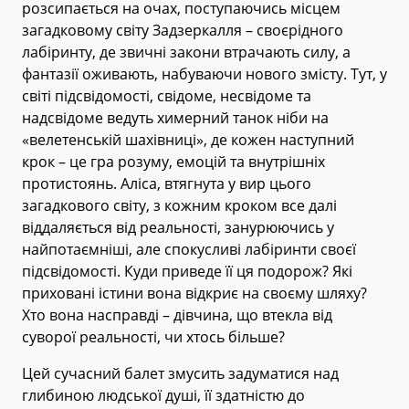
розсипається на очах, поступаючись місцем
загадковому світу Задзеркалля – своєрідного
лабіринту, де звичні закони втрачають силу, а
фантазії оживають, набуваючи нового змісту. Тут, у
світі підсвідомості, свідоме, несвідоме та
надсвідоме ведуть химерний танок ніби на
«велетенській шахівниці», де кожен наступний
крок – це гра розуму, емоцій та внутрішніх
протистоянь. Аліса, втягнута у вир цього
загадкового світу, з кожним кроком все далі
віддаляється від реальності, занурюючись у
найпотаємніші, але спокусливі лабіринти своєї
підсвідомості. Куди приведе її ця подорож? Які
приховані істини вона відкриє на своєму шляху?
Хто вона насправді – дівчина, що втекла від
суворої реальності, чи хтось більше?
Цей сучасний балет змусить задуматися над
глибиною людської душі, її здатністю до