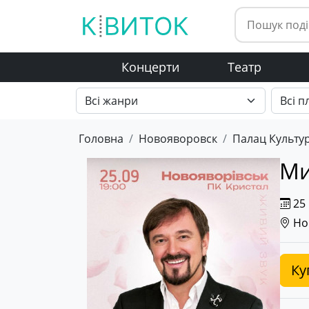
Концерти
Театр
Головна
Новояворовск
Палац Культу
Ми
25 
Но
Ку