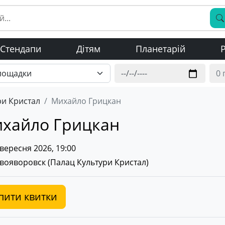
Стендапи
Дітям
Планетарій
Р
ри Кристал
Михайло Грицкан
хайло Грицкан
вересня 2026, 19:00
вояворовск (
Палац Культури Кристал
)
пити квитки