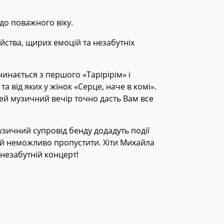
до поважного віку.
йства, щирих емоцій та незабутніх
чинається з першого «Тарірірім» і
а від яких у жінок «Серце, наче в комі».
й музичний вечір точно дасть Вам все
узичний супровід бенду додадуть події
ий неможливо пропустити. Хіти Михайла
незабутній концерт!