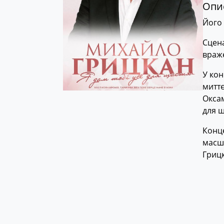
Опис
Його 
Сцена
враж
У кон
миттє
Оксам
для щ
Конце
масшт
Грицк