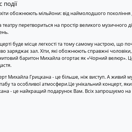
 події
хіти обожнюють мільйони: від наймолодшого покоління 
 театру перетвориться на простір великого музичного ді
ень.
церті буде місце легкості та тому самому настрою, що по
во заряджає зал. Хіти, які обожнюють справжні чоловіки, т
итовий баритон Михайла огортає як «Чорний велюр». Це
астя.
рт Михайла Грицкана - це більше, ніж виступ. А живий м
абу та особливої атмосфери.Це унікальний концерт, як
ана - це найкращий подарунок Вам. Всіх запрошуємо на 