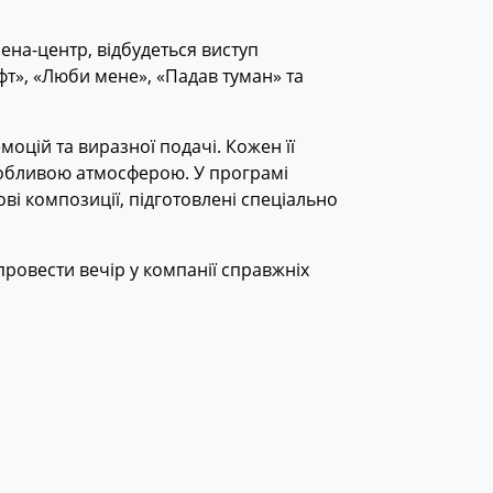
рена-центр, відбудеться виступ
іфт», «Люби мене», «Падав туман» та
оцій та виразної подачі. Кожен її
собливою атмосферою. У програмі
ві композиції, підготовлені спеціально
провести вечір у компанії справжніх