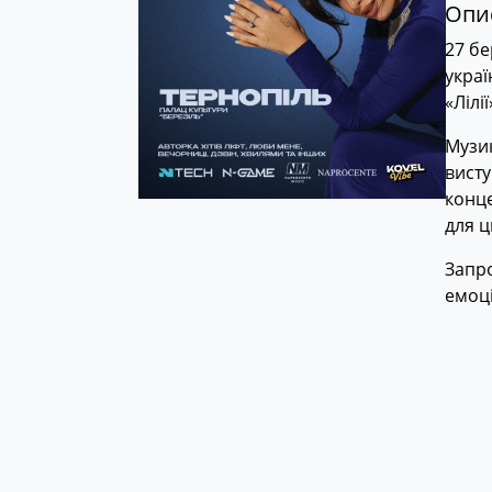
Опис
27 бе
украї
«Лілії
Музик
висту
конце
для ц
Запро
емоці