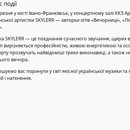
 події
резня у місті Івано-Франківськ, у концертному залі ККЗ А
нської артистки SKYLERR — авторки хітів «Вечорниці», «Л
».
а SKYLERR — це поєднання сучасного звучання, щирих ем
п вирізняється професійністю, живою енергетикою та о
рту прозвучать найвідоміші треки виконавиці, а також но
ього вечора.
шуємо вас поринути у світ якісної української музики та 
й і натхнення.