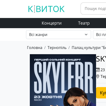
Концерти
Театр
Головна
Тернопіль
Палац культури "Б
SK
23 
Тер
Ку