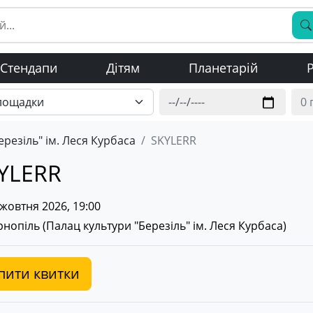
Стендапи
Дітям
Планетарій
Р
ерезіль" ім. Леся Курбаса
SKYLERR
YLERR
жовтня 2026, 19:00
нопіль (
Палац культури "Березіль" ім. Леся Курбаса
)
пити квитки