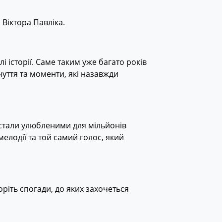
 Віктора Павліка.
і історії. Саме таким уже багато років
чуття та моменти, які назавжди
о стали улюбленими для мільйонів
мелодії та той самий голос, який
воріть спогади, до яких захочеться