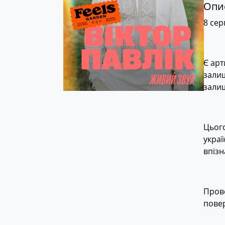
Опис
8 сер
Є арт
залиш
залиш
Цього
украї
впізн
Прове
повер