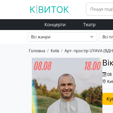
Концерти
Театр
Головна
Київ
Арт- простір UYAVA (ВДН
Ві
08 
Киї
Ку