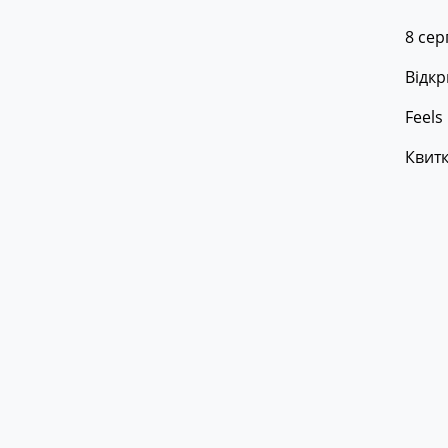
8 се
Відкр
Feels
Квитк