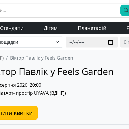
Стендапи
Дітям
Планетарій
Р
Г)
Віктор Павлік у Feels Garden
ктор Павлік у Feels Garden
серпня 2026, 20:00
в (
Арт- простір UYAVA (ВДНГ)
)
пити квитки