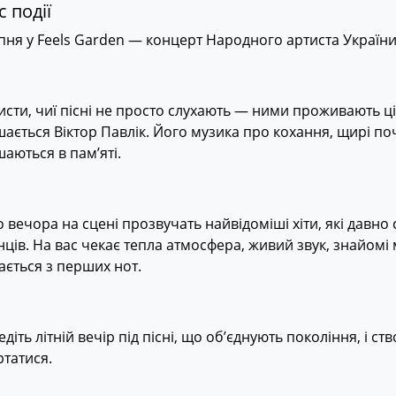
 події
пня у Feels Garden — концерт Народного артиста України
исти, чиї пісні не просто слухають — ними проживають ціл
ається Віктор Павлік. Його музика про кохання, щирі по
аються в пам’яті.
 вечора на сцені прозвучать найвідоміші хіти, які давн
нців. На вас чекає тепла атмосфера, живий звук, знайомі 
ається з перших нот.
діть літній вечір під пісні, що об’єднують покоління, і ст
татися.