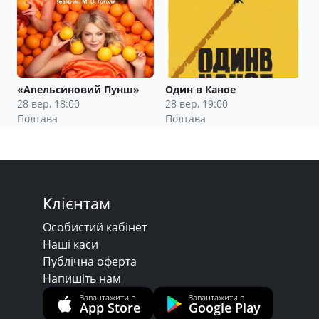
«Апельсиновий Пунш»
Один в Каное
28 вер, 18:00
28 вер, 19:00
Полтава
Полтава
Клієнтам
Особистий кабінет
Наші каси
Публічна оферта
Напишіть нам
Завантажити в
Завантажити в
App Store
Google Play