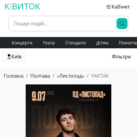
Кабінет
Концерти
Театр
Стендапи
Дітям
Планета
Київ
Фільтри
Головна
Полтава
«Листопад»
YAKTAK