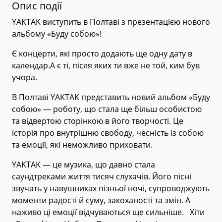
Опис події
YAKTAK виступить в Полтаві з презентацією нового
альбому «Буду собою»!⠀
Є концерти, які просто додають ще одну дату в
календар.А є ті, після яких ти вже не той, ким був
учора.⠀
В Полтаві YAKTAK представить новий альбом «Буду
собою» — роботу, що стала ще більш особистою
та відвертою сторінкою в його творчості. Це
історія про внутрішню свободу, чесність із собою
та емоції, які неможливо приховати.⠀
YAKTAK — це музика, що давно стала
саундтреками життя тисяч слухачів. Його пісні
звучать у навушниках пізньої ночі, супроводжують
моменти радості й суму, закоханості та змін. А
наживо ці емоції відчуваються ще сильніше.⠀Хіти