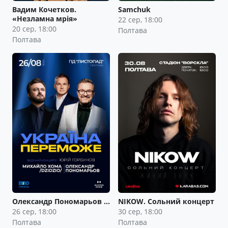
Вадим Кочетков.
Samchuk
«Незламна мрія»
22 сер, 18:00
20 сер, 18:00
Полтава
Полтава
Олександр Пономарьов …
NIKOW. Сольний концерт
26 сер, 18:00
30 сер, 18:00
Полтава
Полтава