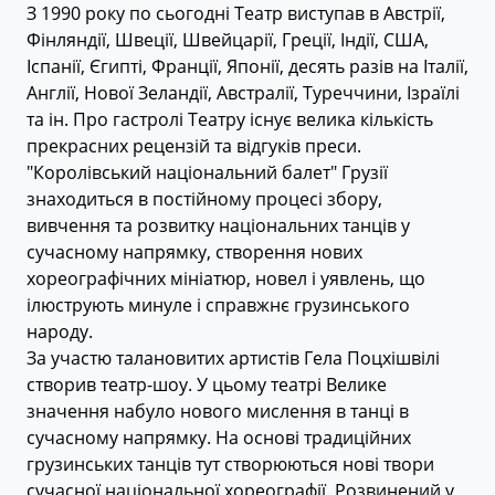
З 1990 року по сьогодні Театр виступав в Австрії,
Фінляндії, Швеції, Швейцарії, Греції, Індії, США,
Іспанії, Єгипті, Франції, Японії, десять разів на Італії,
Англії, Нової Зеландії, Австралії, Туреччини, Ізраїлі
та ін. Про гастролі Театру існує велика кількість
прекрасних рецензій та відгуків преси.
"Королівський національний балет" Грузії
знаходиться в постійному процесі збору,
вивчення та розвитку національних танців у
сучасному напрямку, створення нових
хореографічних мініатюр, новел і уявлень, що
ілюструють минуле і справжнє грузинського
народу.
За участю талановитих артистів Гела Поцхішвілі
створив театр-шоу. У цьому театрі Велике
значення набуло нового мислення в танці в
сучасному напрямку. На основі традиційних
грузинських танців тут створюються нові твори
сучасної національної хореографії. Розвинений у