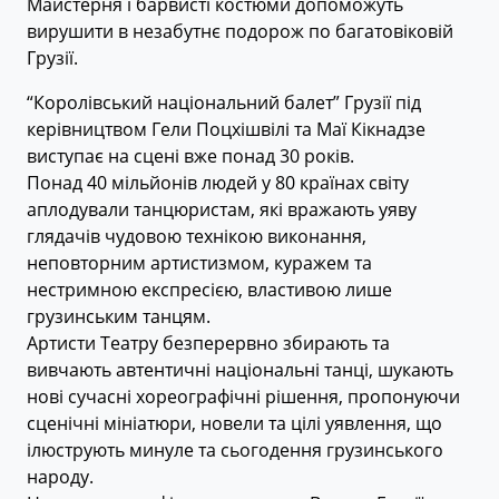
Майстерня і барвисті костюми допоможуть
вирушити в незабутнє подорож по багатовіковій
Грузії.
“Королівський національний балет” Грузії під
керівництвом Гели Поцхішвілі та Маї Кікнадзе
виступає на сцені вже понад 30 років.
Понад 40 мільйонів людей у ​​80 країнах світу
аплодували танцюристам, які вражають уяву
глядачів чудовою технікою виконання,
неповторним артистизмом, куражем та
нестримною експресією, властивою лише
грузинським танцям.
Артисти Театру безперервно збирають та
вивчають автентичні національні танці, шукають
нові сучасні хореографічні рішення, пропонуючи
сценічні мініатюри, новели та цілі уявлення, що
ілюструють минуле та сьогодення грузинського
народу.