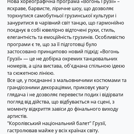
Нова хореографічна програма «Вогонь Грузії» –
яскраве, барвисте, ліричне шоу, що дозволяє
торкнутися самобутньої грузинської культури і
зануритися в чарівний світ танцю, що гармонійно
поєднує в собі ювелірно відточені рухи, стиль,
елегантність та емоційність грузинів. Особливістю
програми є те, що за її підготовці було
застосовано принципово новий підхід: «Вогонь
Грузії» — це не добірка окремих танцювальних
номерів, а ціла вистава, об'єднана спільною ідеєю
та сюжетною лінією.
Все це, у поєднанні з мальовничими костюмами та
грандіозними декораціями, приковує увагу
глядача і не дозволяє перевести подих і відірвати
погляд від дійства, що відбувається на сцені, з
моменту відкриття завіси до фінального виходу
артистів.
"Королівський національний балет" Грузії,
гастролював майже у всіх країнах світу.