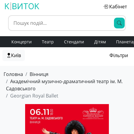
Кабінет
Концерти
Театр
Стендапи
Дітям
Планета
Київ
Фільтри
Головна
Вінниця
Академічний музично-драматичний театр ім. М.
Садовського
Georgian Royal Ballet