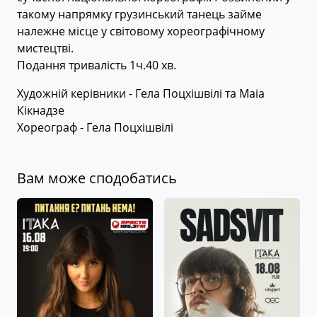
такому напрямку грузинський танець займе
належне місце у світовому хореографічному
мистецтві.
Подання тривалість 1ч.40 хв.
Художній керівники - Гела Поцхішвілі та Маіа
Кікнадзе
Хореограф - Гела Поцхішвілі
Вам може сподобатись