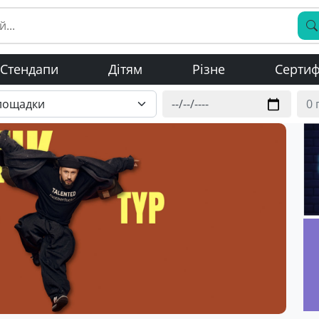
Стендапи
Дітям
Різне
Сертиф