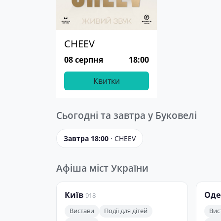
CHEEV
08 серпня
18:00
Квитки
Сьогодні та завтра у Буковелі
Завтра 18:00
· CHEEV
Афіша міст України
Київ
Оде
918
Вистави
Події для дітей
Вис