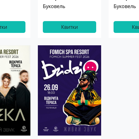
Буковель
Буковель
тки
Квитки
Кв