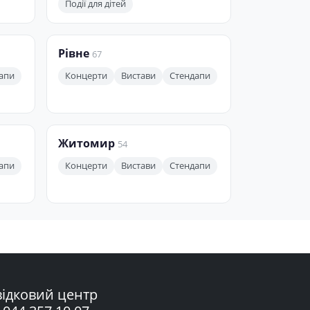
Події для дітей
Рівне
67
апи
Концерти
Вистави
Стендапи
Житомир
54
апи
Концерти
Вистави
Стендапи
ідковий центр