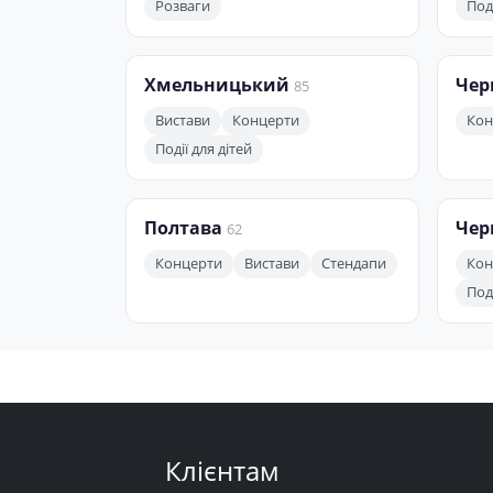
Розваги
Поді
Хмельницький
Чер
85
Вистави
Концерти
Кон
Події для дітей
Полтава
Чер
62
Концерти
Вистави
Стендапи
Кон
Поді
Клієнтам