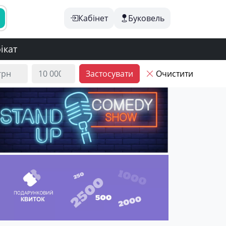
Кабінет
Буковель
ікат
Застосувати
Очистити