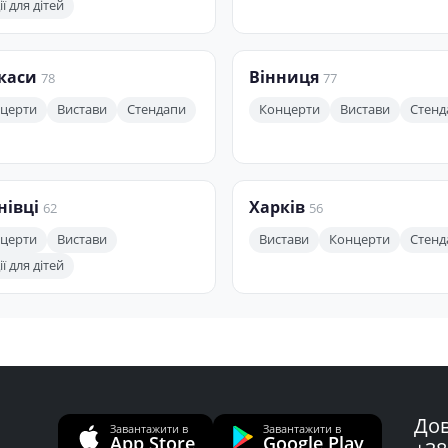
ї для дітей
каси
Вінниця
78
77
церти
Вистави
Стендапи
Концерти
Вистави
Стенд
нівці
Харків
62
56
церти
Вистави
Вистави
Концерти
Стенд
ї для дітей
Дов
Завантажити в
Завантажити в
App Store
Google Play