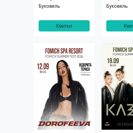
Буковель
Буковель
Квитки
Кви