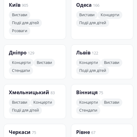
Київ
Одеса
905
166
Вистави
Вистави
Концерти
Події для дітей
Події для дітей
Розваги
Дніпро
Львів
129
122
Концерти
Вистави
Концерти
Вистави
Стендапи
Події для дітей
Хмельницький
Вінниця
83
75
Вистави
Концерти
Концерти
Вистави
Події для дітей
Стендапи
Черкаси
Рівне
75
67