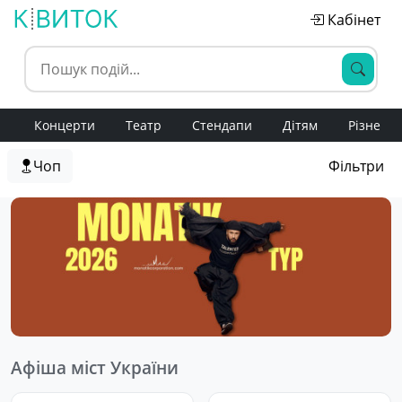
Кабінет
Концерти
Театр
Стендапи
Дітям
Різне
Чоп
Фільтри
Афіша міст України