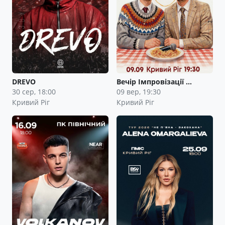
DREVO
Вечір Імпровізації …
30 сер, 18:00
09 вер, 19:30
Кривий Ріг
Кривий Ріг