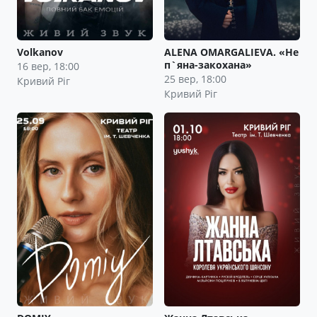
Volkanov
ALENA OMARGALIEVA. «Не
п`яна-закохана»
16 вер, 18:00
25 вер, 18:00
Кривий Ріг
Кривий Ріг