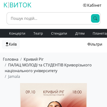
Кабінет
Концерти
Театр
Стендапи
Дітям
Планета
Київ
Фільтри
Головна
Кривий Ріг
ПАЛАЦ МОЛОДІ та СТУДЕНТІВ Криворізького
національного університету
Jamala