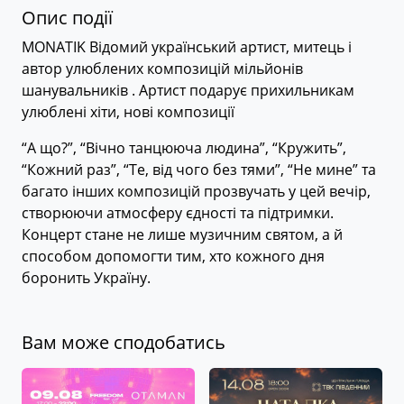
Опис події
MONATIK Відомий український артист, митець і
автор улюблених композицій мільйонів
шанувальників . Артист подарує прихильникам
улюблені хіти, нові композиції
“А що?”, “Вічно танцююча людина”, “Кружить”,
“Кожний раз”, “Те, від чого без тями”, “Не мине” та
багато інших композицій прозвучать у цей вечір,
створюючи атмосферу єдності та підтримки.
Концерт стане не лише музичним святом, а й
способом допомогти тим, хто кожного дня
боронить Україну.
Вам може сподобатись