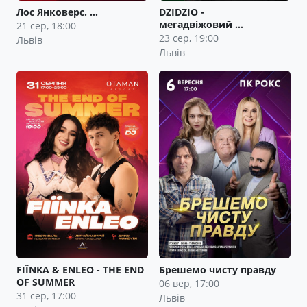
Лос Янковерс. …
DZIDZIO -
мегадвіжовий …
21 сер, 18:00
23 сер, 19:00
Львів
Львів
FIЇNKA & ENLEO - THE END
Брешемо чисту правду
OF SUMMER
06 вер, 17:00
31 сер, 17:00
Львів