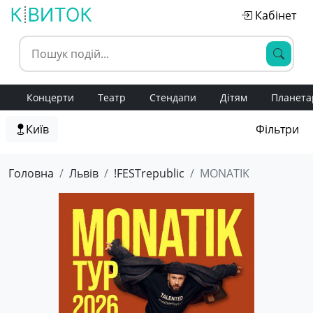
Кабінет
Концерти
Театр
Стендапи
Дітям
Планета
Київ
Фільтри
Головна
Львів
!FESTrepublic
MONATIK