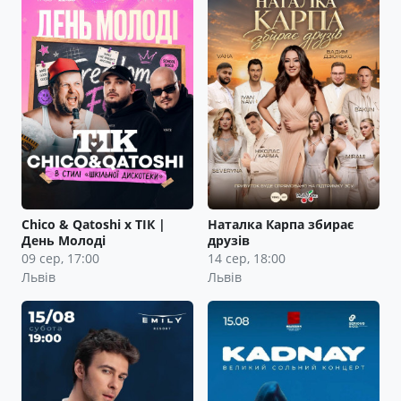
Сhico & Qatoshi x ТІК |
Наталка Карпа збирає
День Молоді
друзів
09 сер, 17:00
14 сер, 18:00
Львів
Львів