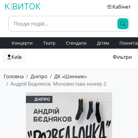
Кабінет
Концерти
Театр
Стендапи
Дітям
Планета
Київ
Фільтри
Головна
Дніпро
ДК «Шинник»
Андрій Бєдняков. Моновистава номер 2