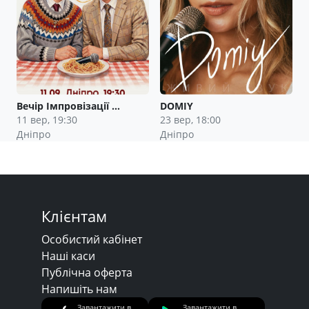
Вечір Імпровізації …
DOMIY
11 вер, 19:30
23 вер, 18:00
Дніпро
Дніпро
Клієнтам
Особистий кабінет
Наші каси
Публічна оферта
Напишіть нам
Завантажити в
Завантажити в