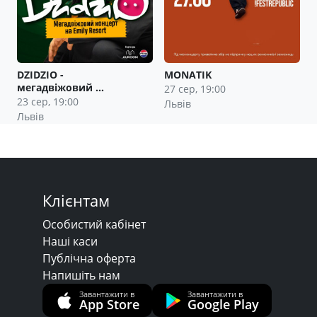
DZIDZIO -
MONATIK
мегадвіжовий …
27 сер, 19:00
23 сер, 19:00
Львів
Львів
Клієнтам
Особистий кабінет
Наші каси
Публічна оферта
Напишіть нам
Завантажити в
Завантажити в
App Store
Google Play