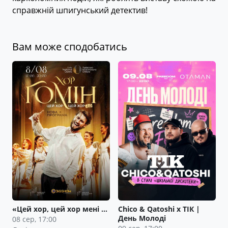
справжній шпигунський детектив!
Вам може сподобатись
«Цей хор, цей хор мені …
Сhico & Qatoshi x ТІК |
День Молоді
08 сер, 17:00