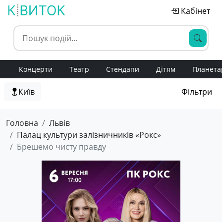
Кабінет
Концерти
Театр
Стендапи
Дітям
Планета
Київ
Фільтри
Головна
Львів
Палац культури залізничників «Рокс»
Брешемо чисту правду