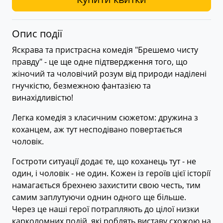
Опис події
Яскрава та пристрасна комедія "Брешемо чисту
правду" - це ще одне підтвердження того, що
жіночий та чоловічий розум від природи наділені
гнучкістю, безмежною фантазією та
винахідливістю!
Легка комедія з класичним сюжетом: дружина з
коханцем, аж тут несподівано повертається
чоловік.
Гостроти ситуації додає те, що коханець тут - не
один, і чоловік - не один. Кожен із героїв цієї історії
намагається брехнею захистити свою честь, тим
самим заплутуючи однин одного ще більше.
Через це наші герої потрапляють до цілої низки
карколомних подій, які роблять виставу схожою на