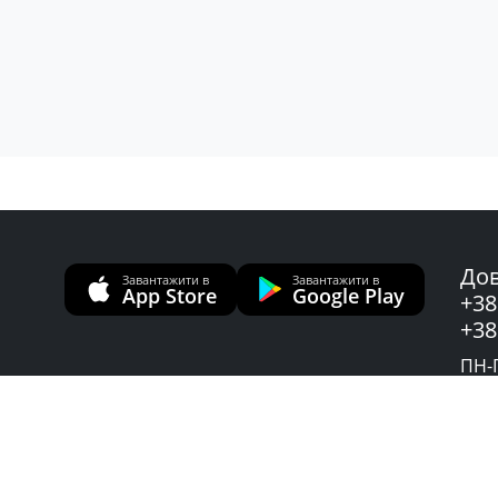
Дов
Завантажити в
Завантажити в
App Store
Google Play
+38
+38
ПН-П
Слу