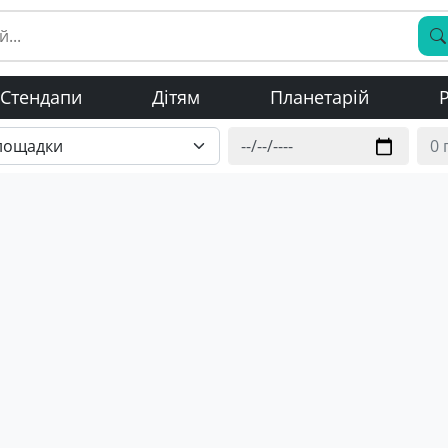
Стендапи
Дітям
Планетарій
Р