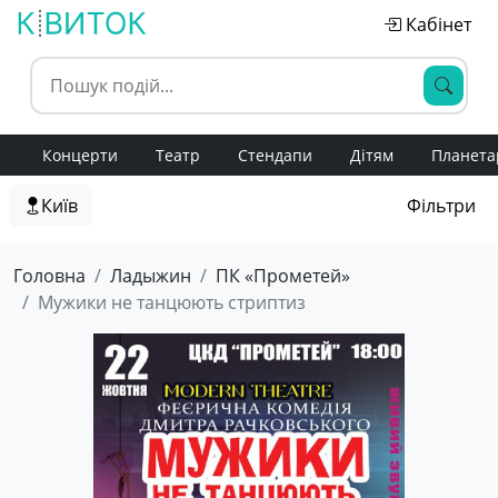
Кабінет
Концерти
Театр
Стендапи
Дітям
Планета
Київ
Фільтри
Головна
Ладыжин
ПК «Прометей»
Мужики не танцюють стриптиз