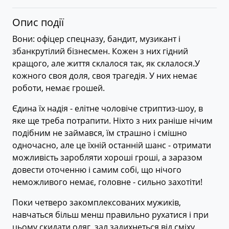
Опис події
Вони: офіцер спецназу, бандит, музикант і
збанкрутілий бізнесмен. Кожен з них гідний
кращого, але життя склалося так, як склалося.У
кожного своя доля, своя трагедія. У них немає
роботи, немає грошей.
Єдина їх надія - елітне чоловіче стриптиз-шоу, в
яке ще треба потрапити. Ніхто з них раніше нічим
подібним не займався, їм страшно і смішно
одночасно, але це їхній останній шанс - отримати
можливість заробляти хороші гроші, а заразом
довести оточенню і самим собі, що нічого
неможливого немає, головне - сильно захотіти!
Поки четверо закомплексованих мужиків,
навчаться більш менш правильно рухатися і при
цьому скидати одяг, зал задихнеться від сміху.