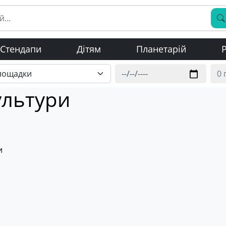
Стендапи
Дітям
Планетарій
Р
ультури
и