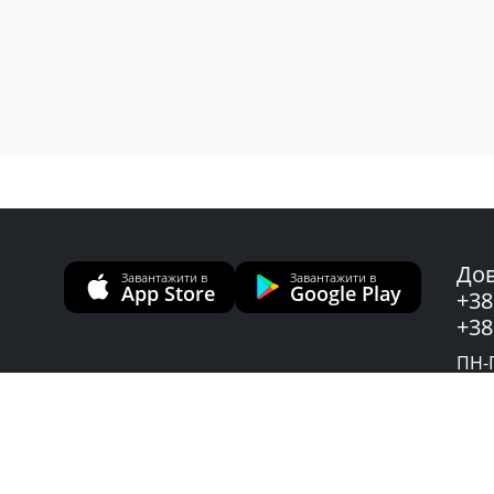
Дов
Завантажити в
Завантажити в
App Store
Google Play
+38
+38
ПН-П
Слу