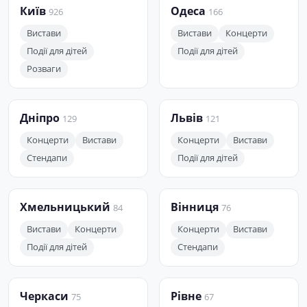
Київ
Одеса
926
166
Вистави
Вистави
Концерти
Події для дітей
Події для дітей
Розваги
Дніпро
Львів
129
121
Концерти
Вистави
Концерти
Вистави
Стендапи
Події для дітей
Хмельницький
Вінниця
84
76
Вистави
Концерти
Концерти
Вистави
Події для дітей
Стендапи
Черкаси
Рівне
75
67